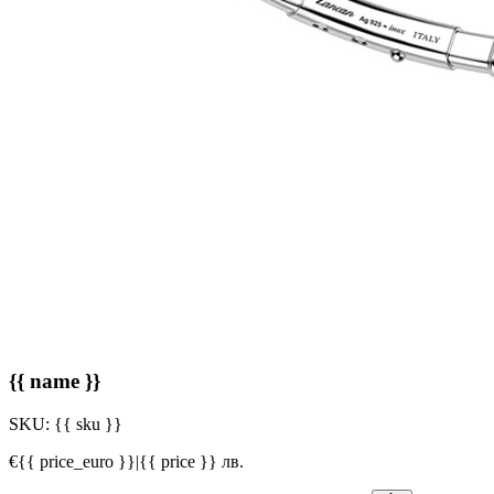
{{ name }}
SKU:
{{ sku }}
€{{ price_euro }}
|
{{ price }} лв.