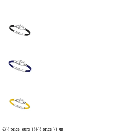
€{{ price_euro }}
|
{{ price }} лв.