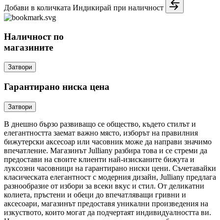
Добави в количката
Индикирай при наличност
Наличност по
магазините
Затвори
Гарантирано ниска цена
Затвори
В днешно бързо развиващо се общество, където стилът и
елегантността заемат важно място, изборът на правилния
бижутерски аксесоар или часовник може да направи значимо
впечатление. Магазинът Julliany разбира това и се стреми да
предостави на своите клиенти най-изисканите бижута и
луксозни часовници на гарантирано ниски цени. Съчетавайки
класическата елегантност с модерния дизайн, Julliany предлага
разнообразие от избори за всеки вкус и стил. От деликатни
колиета, пръстени и обеци до впечатляващи гривни и
аксесоари, магазинът предоставя уникални произведения на
изкуството, които могат да подчертаят индивидуалността ви.