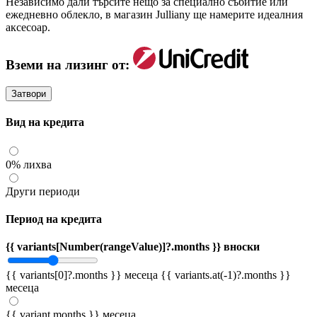
Независимо дали търсите нещо за специално събитие или
ежедневно облекло, в магазин Julliany ще намерите идеалния
аксесоар.
Вземи на лизинг от:
Затвори
Вид на кредита
0% лихва
Други периоди
Период на кредита
{{ variants[Number(rangeValue)]?.months }} вноски
{{ variants[0]?.months }} месеца
{{ variants.at(-1)?.months }}
месеца
{{ variant.months }} месеца