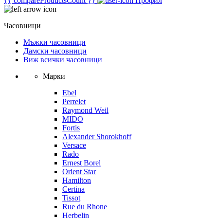
{{ compareProductsCount }}
Профил
Часовници
Мъжки часовници
Дамски часовници
Виж всички часовници
Марки
Ebel
Perrelet
Raymond Weil
MIDO
Fortis
Alexander Shorokhoff
Versace
Rado
Ernest Borel
Orient Star
Hamilton
Certina
Tissot
Rue du Rhone
Herbelin