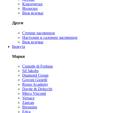
Класически
Японски
Виж всички
Други
Стенни часовници
Настолни и салонни часовници
Виж всички
Бижута
Марки
Custode di Fortuna
Sif Jakobs
Diamond Group
Govoni Gioielli
Rosso Academy
Davite & Delucchi
Mirco Visconti
Versace
Zancan
Breuning
Erica