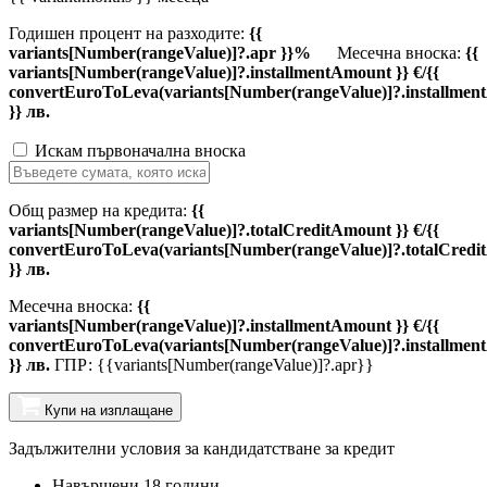
Годишен процент на разходите:
{{
variants[Number(rangeValue)]?.apr }}%
Месечна вноска:
{{
variants[Number(rangeValue)]?.installmentAmount }} €/{{
convertEuroToLeva(variants[Number(rangeValue)]?.installmen
}} лв.
Искам първоначална вноска
Общ размер на кредита:
{{
variants[Number(rangeValue)]?.totalCreditAmount }} €/{{
convertEuroToLeva(variants[Number(rangeValue)]?.totalCredi
}} лв.
Месечна вноска:
{{
variants[Number(rangeValue)]?.installmentAmount }} €/{{
convertEuroToLeva(variants[Number(rangeValue)]?.installmen
}} лв.
ГПР: {{variants[Number(rangeValue)]?.apr}}
Купи на изплащане
Задължителни условия за кандидатстване за кредит
Навършени 18 години