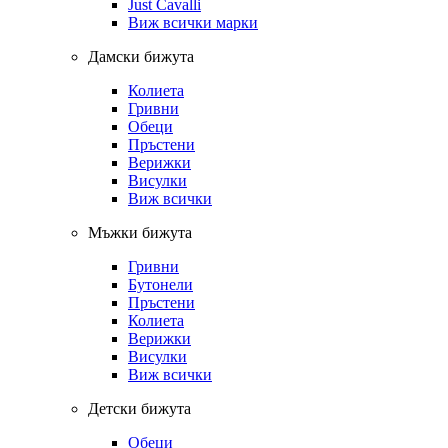
Just Cavalli
Виж всички марки
Дамски бижута
Колиета
Гривни
Обеци
Пръстени
Верижки
Висулки
Виж всички
Мъжки бижута
Гривни
Бутонели
Пръстени
Колиета
Верижки
Висулки
Виж всички
Детски бижута
Обеци