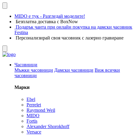
MIDO е тук - Разгледай моделите!
Безплатна доставка с BoxNow
Подарък чанта при онлайн покупка на дамски часовник
Festina
Персонализирай своя часовник с лазерно гравиране
Часовници
Мъжки часовници
Дамски часовници
Виж всички
часовници
Марки
Ebel
Perrelet
Raymond Weil
MIDO
Fortis
Alexander Shorokhoff
Versace