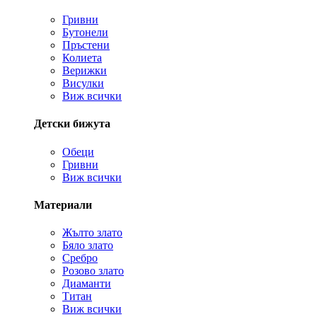
Гривни
Бутонели
Пръстени
Колиета
Верижки
Висулки
Виж всички
Детски бижута
Обеци
Гривни
Виж всички
Материали
Жълто злато
Бяло злато
Сребро
Розово злато
Диаманти
Титан
Виж всички