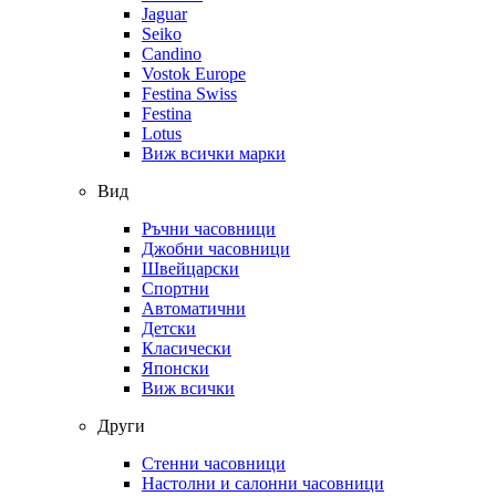
Jaguar
Seiko
Candino
Vostok Europe
Festina Swiss
Festina
Lotus
Виж всички марки
Вид
Ръчни часовници
Джобни часовници
Швейцарски
Спортни
Автоматични
Детски
Класически
Японски
Виж всички
Други
Стенни часовници
Настолни и салонни часовници