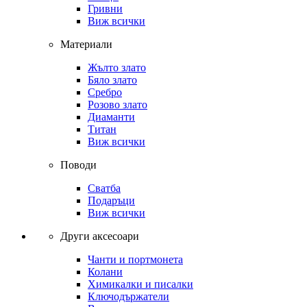
Гривни
Виж всички
Материали
Жълто злато
Бяло злато
Сребро
Розово злато
Диаманти
Титан
Виж всички
Поводи
Сватба
Подаръци
Виж всички
Други аксесоари
Чанти и портмонета
Колани
Химикалки и писалки
Ключодържатели