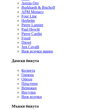
Arezia Oro
Burkhardt & Bischoff
APM Monaco
Four Line
Herbelin
Pierre Lannier
Paul Hewitt
Pierre Cardin
Fossil
Diesel
Just Cavalli
Виж всички марки
Дамски бижута
Колиета
Гривни
Обеци
Пръстени
Верижки
Висулки
Виж всички
Мъжки бижута