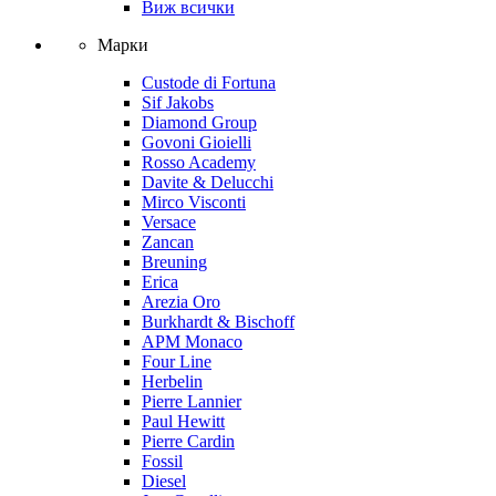
Виж всички
Марки
Custode di Fortuna
Sif Jakobs
Diamond Group
Govoni Gioielli
Rosso Academy
Davite & Delucchi
Mirco Visconti
Versace
Zancan
Breuning
Erica
Arezia Oro
Burkhardt & Bischoff
APM Monaco
Four Line
Herbelin
Pierre Lannier
Paul Hewitt
Pierre Cardin
Fossil
Diesel