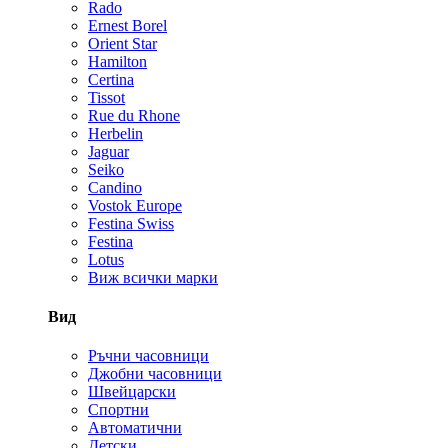
Rado
Ernest Borel
Orient Star
Hamilton
Certina
Tissot
Rue du Rhone
Herbelin
Jaguar
Seiko
Candino
Vostok Europe
Festina Swiss
Festina
Lotus
Виж всички марки
Вид
Ръчни часовници
Джобни часовници
Швейцарски
Спортни
Автоматични
Детски