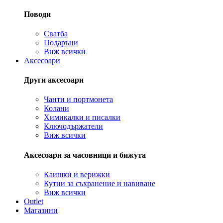
Поводи
Сватба
Подаръци
Виж всички
Аксесоари
Други аксесоари
Чанти и портмонета
Колани
Химикалки и писалки
Ключодържатели
Виж всички
Аксесоари за часовници и бижута
Каишки и верижки
Кутии за съхранение и навиване
Виж всички
Outlet
Магазини