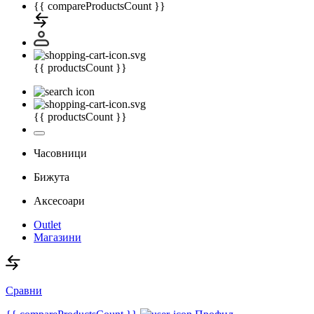
{{ compareProductsCount }}
{{ productsCount }}
{{ productsCount }}
Часовници
Бижута
Аксесоари
Outlet
Магазини
Сравни