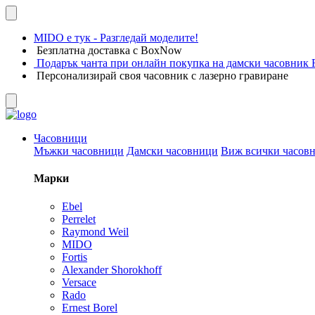
MIDO е тук - Разгледай моделите!
Безплатна доставка с BoxNow
Подарък чанта при онлайн покупка на дамски часовник F
Персонализирай своя часовник с лазерно гравиране
Часовници
Мъжки часовници
Дамски часовници
Виж всички часов
Марки
Ebel
Perrelet
Raymond Weil
MIDO
Fortis
Alexander Shorokhoff
Versace
Rado
Ernest Borel