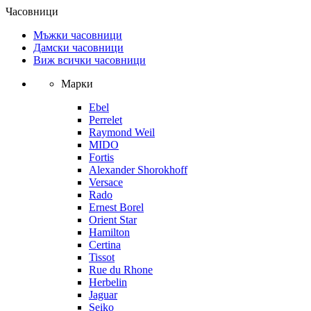
Часовници
Мъжки часовници
Дамски часовници
Виж всички часовници
Марки
Ebel
Perrelet
Raymond Weil
MIDO
Fortis
Alexander Shorokhoff
Versace
Rado
Ernest Borel
Orient Star
Hamilton
Certina
Tissot
Rue du Rhone
Herbelin
Jaguar
Seiko