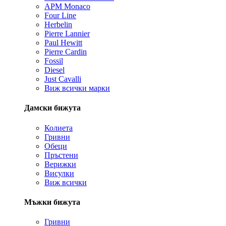
APM Monaco
Four Line
Herbelin
Pierre Lannier
Paul Hewitt
Pierre Cardin
Fossil
Diesel
Just Cavalli
Виж всички марки
Дамски бижута
Колиета
Гривни
Обеци
Пръстени
Верижки
Висулки
Виж всички
Мъжки бижута
Гривни