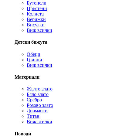
Бутонели
Пръстени
Колиета
Верижки
Висулки
Виж всички
Детски бижута
Обеци
Гривни
Виж всички
Материали
Жълто злато
Бяло злато
Сребро
Розово злато
Диаманти
Титан
Виж всички
Поводи