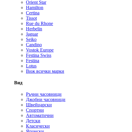
Orient Star
Hamilton
Certina
Tissot
Rue du Rhone
Herbelin
Jaguar
Seiko
Candino
Vostok Europe
Festina Swiss
Festina
Lotus
Виж всички марки
Вид
Ръчни часовници
Джобни часовници
Швейцарски
Спортни
Автоматични
Детски
Класически
Японски