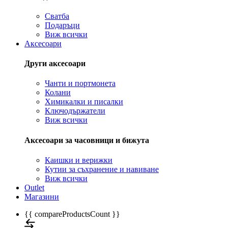
Сватба
Подаръци
Виж всички
Аксесоари
Други аксесоари
Чанти и портмонета
Колани
Химикалки и писалки
Ключодържатели
Виж всички
Аксесоари за часовници и бижута
Каишки и верижки
Кутии за съхранение и навиване
Виж всички
Outlet
Магазини
{{ compareProductsCount }}