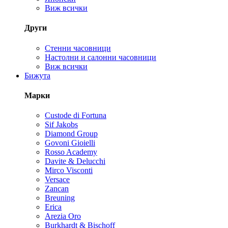
Виж всички
Други
Стенни часовници
Настолни и салонни часовници
Виж всички
Бижута
Марки
Custode di Fortuna
Sif Jakobs
Diamond Group
Govoni Gioielli
Rosso Academy
Davite & Delucchi
Mirco Visconti
Versace
Zancan
Breuning
Erica
Arezia Oro
Burkhardt & Bischoff