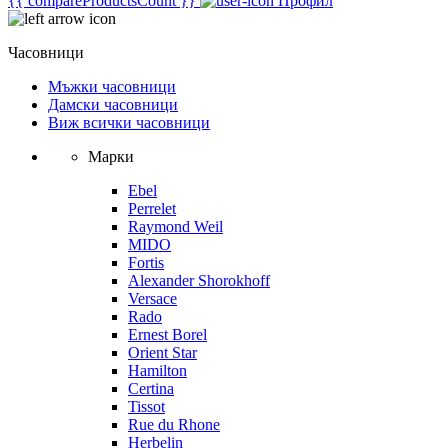
{{ compareProductsCount }}
Профил
Часовници
Мъжки часовници
Дамски часовници
Виж всички часовници
Марки
Ebel
Perrelet
Raymond Weil
MIDO
Fortis
Alexander Shorokhoff
Versace
Rado
Ernest Borel
Orient Star
Hamilton
Certina
Tissot
Rue du Rhone
Herbelin