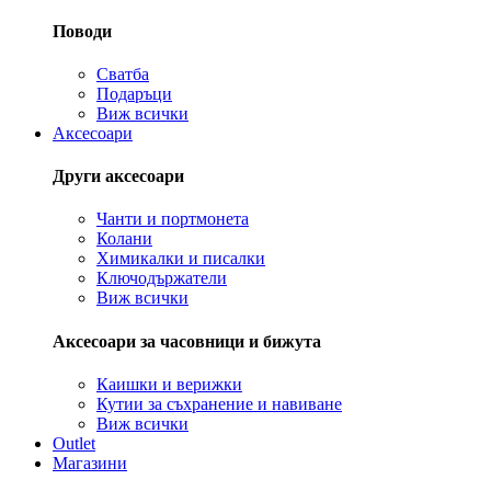
Поводи
Сватба
Подаръци
Виж всички
Аксесоари
Други аксесоари
Чанти и портмонета
Колани
Химикалки и писалки
Ключодържатели
Виж всички
Аксесоари за часовници и бижута
Каишки и верижки
Кутии за съхранение и навиване
Виж всички
Outlet
Магазини