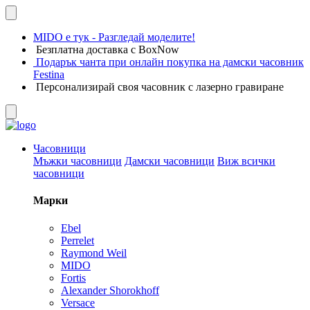
MIDO е тук - Разгледай моделите!
Безплатна доставка с BoxNow
Подарък чанта при онлайн покупка на дамски часовник
Festina
Персонализирай своя часовник с лазерно гравиране
Часовници
Мъжки часовници
Дамски часовници
Виж всички
часовници
Марки
Ebel
Perrelet
Raymond Weil
MIDO
Fortis
Alexander Shorokhoff
Versace