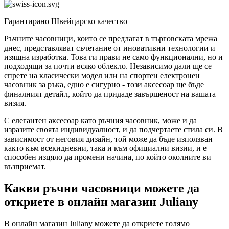
Гарантирано Швейцарско качество
Ръчните часовници, които се предлагат в търговската мрежа
днес, представляват съчетание от иновативни технологии и
изящна изработка. Това ги прави не само функционални, но и
подходящи за почти всяко облекло. Независимо дали ще се
спрете на класически модел или на спортен електронен
часовник за ръка, едно е сигурно - този аксесоар ще бъде
финалният детайл, който да придаде завършеност на вашата
визия.
С елегантен аксесоар като ръчния часовник, може и да
изразите своята индивидуалност, и да подчертаете стила си. В
зависимост от неговия дизайн, той може да бъде използван
както към всекидневни, така и към официални визии, и е
способен изцяло да промени начина, по който околните ви
възприемат.
Какви ръчни часовници можете да
откриете в онлайн магазин Juliany
В онлайн магазин Juliany можете да откриете голямо