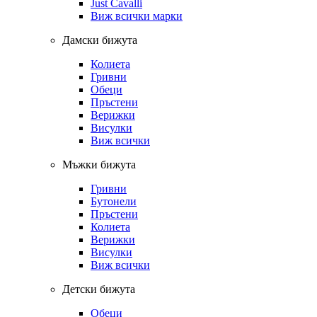
Just Cavalli
Виж всички марки
Дамски бижута
Колиета
Гривни
Обеци
Пръстени
Верижки
Висулки
Виж всички
Мъжки бижута
Гривни
Бутонели
Пръстени
Колиета
Верижки
Висулки
Виж всички
Детски бижута
Обеци