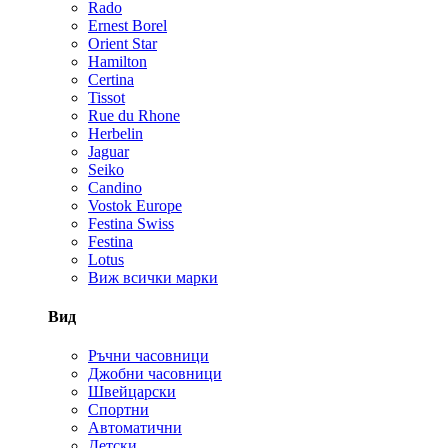
Rado
Ernest Borel
Orient Star
Hamilton
Certina
Tissot
Rue du Rhone
Herbelin
Jaguar
Seiko
Candino
Vostok Europe
Festina Swiss
Festina
Lotus
Виж всички марки
Вид
Ръчни часовници
Джобни часовници
Швейцарски
Спортни
Автоматични
Детски