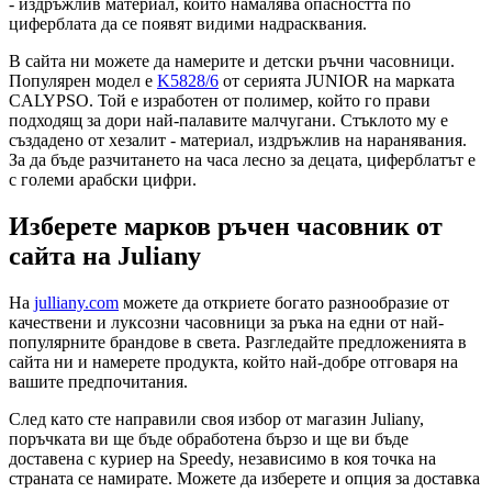
- издръжлив материал, който намалява опасността по
циферблата да се появят видими надрасквания.
В сайта ни можете да намерите и детски ръчни часовници.
Популярен модел е
K5828/6
от серията JUNIOR на марката
CALYPSO. Той е изработен от полимер, който го прави
подходящ за дори най-палавите малчугани. Стъклото му е
създадено от хезалит - материал, издръжлив на наранявания.
За да бъде разчитането на часа лесно за децата, циферблатът е
с големи арабски цифри.
Изберете марков ръчен часовник от
сайта на Juliany
На
julliany.com
можете да откриете богато разнообразие от
качествени и луксозни часовници за ръка на едни от най-
популярните брандове в света. Разгледайте предложенията в
сайта ни и намерете продукта, който най-добре отговаря на
вашите предпочитания.
След като сте направили своя избор от магазин Juliany,
поръчката ви ще бъде обработена бързо и ще ви бъде
доставена с куриер на Speedy, независимо в коя точка на
страната се намирате. Можете да изберете и опция за доставка