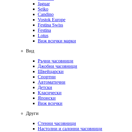
Jaguar
Seiko
Candino
Vostok Europe
Festina Swiss
Festina
Lotus
Виж всички марки
Вид
Ръчни часовници
Джобни часовници
Швейцарски
Спортни
Автоматични
Детски
Класически
Японски
Виж всички
Други
Стенни часовници
Настолни и салонни часовници