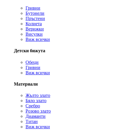
Гривни
Бутонели
Пръстени
Колиета
Верижки
Висулки
Виж всички
Детски бижута
Обеци
Гривни
Виж всички
Материали
Жълто злато
Бяло злато
Сребро
Розово злато
Диаманти
Титан
Виж всички