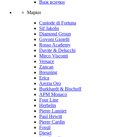
Виж всички
Марки
Custode di Fortuna
Sif Jakobs
Diamond Group
Govoni Gioielli
Rosso Academy
Davite & Delucchi
Mirco Visconti
Versace
Zancan
Breuning
Erica
Arezia Oro
Burkhardt & Bischoff
APM Monaco
Four Line
Herbelin
Pierre Lannier
Paul Hewitt
Pierre Cardin
Fossil
Diesel