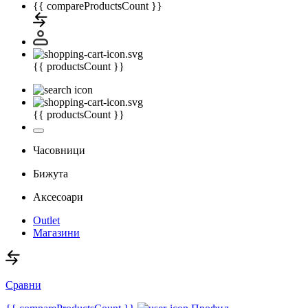
{{ compareProductsCount }}
{{ productsCount }}
{{ productsCount }}
Часовници
Бижута
Аксесоари
Outlet
Магазини
Сравни