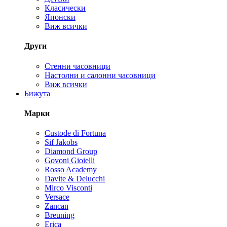
Класически
Японски
Виж всички
Други
Стенни часовници
Настолни и салонни часовници
Виж всички
Бижута
Марки
Custode di Fortuna
Sif Jakobs
Diamond Group
Govoni Gioielli
Rosso Academy
Davite & Delucchi
Mirco Visconti
Versace
Zancan
Breuning
Erica