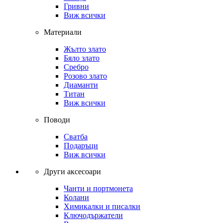
Гривни
Виж всички
Материали
Жълто злато
Бяло злато
Сребро
Розово злато
Диаманти
Титан
Виж всички
Поводи
Сватба
Подаръци
Виж всички
Други аксесоари
Чанти и портмонета
Колани
Химикалки и писалки
Ключодържатели