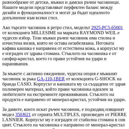
разнообразие от детски, мъжки и дамски ръчни часовници.
Нашите модели представляват перфектен баланс между
дизайн и функционалност и могат да бъдат идеалното
допълнение към всеки стил.
Ако търсите часовник в ретро стил, моделът
2925-PC5-65001
от колекцията MILLESIME на марката RAYMOND WEIL е
чудесен избор. Този мъжки ръчен часовник има стилна и
изчистена визия, която не остава незабелязана. Неговата
кафява каишка е направена от естествена кожа, а корпусът му
е изграден от здрава стомана. Стъклото на часовника е от
сапфир-кристал, което го прави устойчив на удари и
наранявания.
За мъжете с активно ежедневие, чудесна опция е мъжкият
часовник за ръка
GA-110-1BER
от колекцията G-SHOCK на
бранда CASIO. Корпусът и каишката му са създадени от здрав
полимерен материал, който прави часовника идеален за
любителите на екстремните преживявания. Стъклото на
продукта е направено от минерал-кристал, устойчив на удари.
За дамите, които искат ръчен часовник, е подходящ изящният
модел
350J621
от серията MULTIPLES, произведен от PIERRE
LANNIER. Корпусът му е изграден от стабилна стомана в сив
цвят. Стъклото на часовника е направено от минерал-кристал