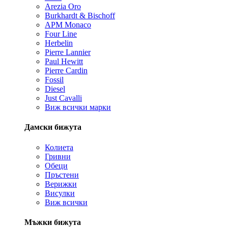
Arezia Oro
Burkhardt & Bischoff
APM Monaco
Four Line
Herbelin
Pierre Lannier
Paul Hewitt
Pierre Cardin
Fossil
Diesel
Just Cavalli
Виж всички марки
Дамски бижута
Колиета
Гривни
Обеци
Пръстени
Верижки
Висулки
Виж всички
Мъжки бижута