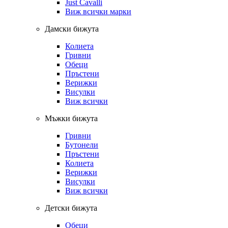
Just Cavalli
Виж всички марки
Дамски бижута
Колиета
Гривни
Обеци
Пръстени
Верижки
Висулки
Виж всички
Мъжки бижута
Гривни
Бутонели
Пръстени
Колиета
Верижки
Висулки
Виж всички
Детски бижута
Обеци