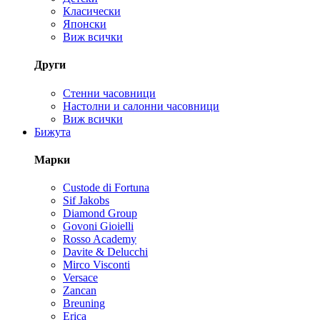
Класически
Японски
Виж всички
Други
Стенни часовници
Настолни и салонни часовници
Виж всички
Бижута
Марки
Custode di Fortuna
Sif Jakobs
Diamond Group
Govoni Gioielli
Rosso Academy
Davite & Delucchi
Mirco Visconti
Versace
Zancan
Breuning
Erica