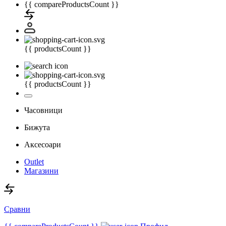
{{ compareProductsCount }}
{{ productsCount }}
{{ productsCount }}
Часовници
Бижута
Аксесоари
Outlet
Магазини
Сравни