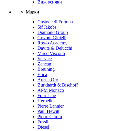
Виж всички
Марки
Custode di Fortuna
Sif Jakobs
Diamond Group
Govoni Gioielli
Rosso Academy
Davite & Delucchi
Mirco Visconti
Versace
Zancan
Breuning
Erica
Arezia Oro
Burkhardt & Bischoff
APM Monaco
Four Line
Herbelin
Pierre Lannier
Paul Hewitt
Pierre Cardin
Fossil
Diesel