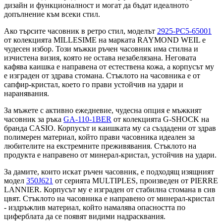
дизайн и функционалност и могат да бъдат идеалното
допълнение към всеки стил.
Ако търсите часовник в ретро стил, моделът
2925-PC5-65001
от колекцията MILLESIME на марката RAYMOND WEIL е
чудесен избор. Този мъжки ръчен часовник има стилна и
изчистена визия, която не остава незабелязана. Неговата
кафява каишка е направена от естествена кожа, а корпусът му
е изграден от здрава стомана. Стъклото на часовника е от
сапфир-кристал, което го прави устойчив на удари и
наранявания.
За мъжете с активно ежедневие, чудесна опция е мъжкият
часовник за ръка
GA-110-1BER
от колекцията G-SHOCK на
бранда CASIO. Корпусът и каишката му са създадени от здрав
полимерен материал, който прави часовника идеален за
любителите на екстремните преживявания. Стъклото на
продукта е направено от минерал-кристал, устойчив на удари.
За дамите, които искат ръчен часовник, е подходящ изящният
модел
350J621
от серията MULTIPLES, произведен от PIERRE
LANNIER. Корпусът му е изграден от стабилна стомана в сив
цвят. Стъклото на часовника е направено от минерал-кристал
- издръжлив материал, който намалява опасността по
циферблата да се появят видими надрасквания.