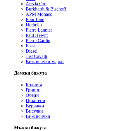
Arezia Oro
Burkhardt & Bischoff
APM Monaco
Four Line
Herbelin
Pierre Lannier
Paul Hewitt
Pierre Cardin
Fossil
Diesel
Just Cavalli
Виж всички марки
Дамски бижута
Колиета
Гривни
Обеци
Пръстени
Верижки
Висулки
Виж всички
Мъжки бижута