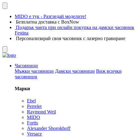
MIDO е тук - Разгледай моделите!
Безплатна доставка с BoxNow
Подарък чанта при онлайн покупка на дамски часовник
Festina
Персонализирай своя часовник с лазерно гравиране
Часовници
Мъжки часовници
Дамски часовници
Виж всички
часовници
Марки
Ebel
Perrelet
Raymond Weil
MIDO
Fortis
Alexander Shorokhoff
Versace