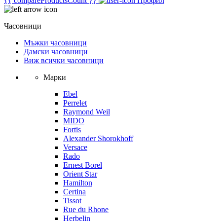
{{ compareProductsCount }}
Профил
Часовници
Мъжки часовници
Дамски часовници
Виж всички часовници
Марки
Ebel
Perrelet
Raymond Weil
MIDO
Fortis
Alexander Shorokhoff
Versace
Rado
Ernest Borel
Orient Star
Hamilton
Certina
Tissot
Rue du Rhone
Herbelin