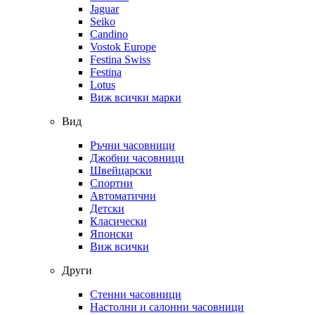
Jaguar
Seiko
Candino
Vostok Europe
Festina Swiss
Festina
Lotus
Виж всички марки
Вид
Ръчни часовници
Джобни часовници
Швейцарски
Спортни
Автоматични
Детски
Класически
Японски
Виж всички
Други
Стенни часовници
Настолни и салонни часовници