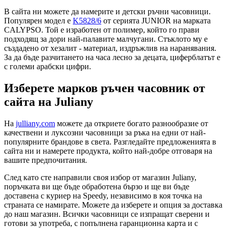
В сайта ни можете да намерите и детски ръчни часовници.
Популярен модел е
K5828/6
от серията JUNIOR на марката
CALYPSO. Той е изработен от полимер, който го прави
подходящ за дори най-палавите малчугани. Стъклото му е
създадено от хезалит - материал, издръжлив на наранявания.
За да бъде разчитането на часа лесно за децата, циферблатът е
с големи арабски цифри.
Изберете марков ръчен часовник от
сайта на Juliany
На
julliany.com
можете да откриете богато разнообразие от
качествени и луксозни часовници за ръка на едни от най-
популярните брандове в света. Разгледайте предложенията в
сайта ни и намерете продукта, който най-добре отговаря на
вашите предпочитания.
След като сте направили своя избор от магазин Juliany,
поръчката ви ще бъде обработена бързо и ще ви бъде
доставена с куриер на Speedy, независимо в коя точка на
страната се намирате. Можете да изберете и опция за доставка
до наш магазин. Всички часовници се изпращат сверени и
готови за употреба, с попълнена гаранционна карта и с