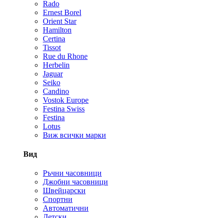
Rado
Ernest Borel
Orient Star
Hamilton
Certina
Tissot
Rue du Rhone
Herbelin
Jaguar
Seiko
Candino
Vostok Europe
Festina Swiss
Festina
Lotus
Виж всички марки
Вид
Ръчни часовници
Джобни часовници
Швейцарски
Спортни
Автоматични
Детски