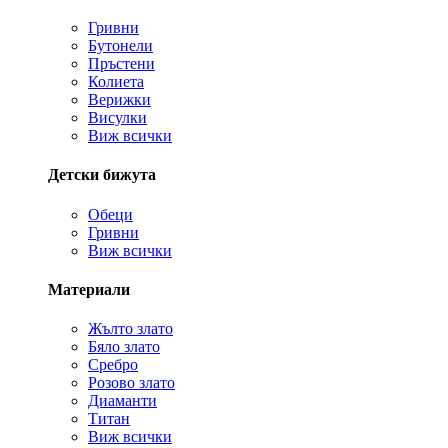
Гривни
Бутонели
Пръстени
Колиета
Верижки
Висулки
Виж всички
Детски бижута
Обеци
Гривни
Виж всички
Материали
Жълто злато
Бяло злато
Сребро
Розово злато
Диаманти
Титан
Виж всички