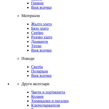
Гривни
Виж всички
Материали
Жълто злато
Бяло злато
Сребро
Розово злато
Диаманти
Титан
Виж всички
Поводи
Сватба
Подаръци
Виж всички
Други аксесоари
Чанти и портмонета
Колани
Химикалки и писалки
Ключодържатели