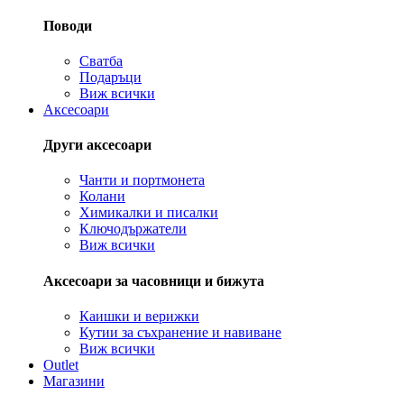
Поводи
Сватба
Подаръци
Виж всички
Аксесоари
Други аксесоари
Чанти и портмонета
Колани
Химикалки и писалки
Ключодържатели
Виж всички
Аксесоари за часовници и бижута
Каишки и верижки
Кутии за съхранение и навиване
Виж всички
Outlet
Магазини