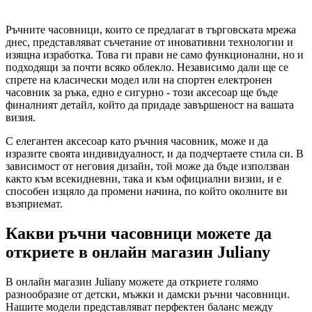
Ръчните часовници, които се предлагат в търговската мрежа
днес, представляват съчетание от иновативни технологии и
изящна изработка. Това ги прави не само функционални, но и
подходящи за почти всяко облекло. Независимо дали ще се
спрете на класически модел или на спортен електронен
часовник за ръка, едно е сигурно - този аксесоар ще бъде
финалният детайл, който да придаде завършеност на вашата
визия.
С елегантен аксесоар като ръчния часовник, може и да
изразите своята индивидуалност, и да подчертаете стила си. В
зависимост от неговия дизайн, той може да бъде използван
както към всекидневни, така и към официални визии, и е
способен изцяло да промени начина, по който околните ви
възприемат.
Какви ръчни часовници можете да
откриете в онлайн магазин Juliany
В онлайн магазин Juliany можете да откриете голямо
разнообразие от детски, мъжки и дамски ръчни часовници.
Нашите модели представляват перфектен баланс между