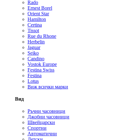
Rado
Ernest Borel
Orient Star
Hamilton
Certina
Tissot
Rue du Rhone
Herbelin
Jaguar
Seiko
Candino
Vostok Europe
Festina Swiss
Festina
Lotus
Виж всички марки
Вид
Ръчни часовници
Джобни часовници
Швейцарски
Спортни
Автоматични
Детски