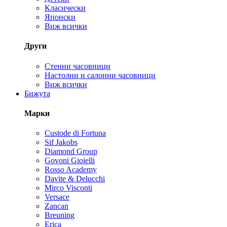
Класически
Японски
Виж всички
Други
Стенни часовници
Настолни и салонни часовници
Виж всички
Бижута
Марки
Custode di Fortuna
Sif Jakobs
Diamond Group
Govoni Gioielli
Rosso Academy
Davite & Delucchi
Mirco Visconti
Versace
Zancan
Breuning
Erica