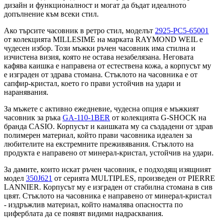
дизайн и функционалност и могат да бъдат идеалното
допълнение към всеки стил.
Ако търсите часовник в ретро стил, моделът
2925-PC5-65001
от колекцията MILLESIME на марката RAYMOND WEIL е
чудесен избор. Този мъжки ръчен часовник има стилна и
изчистена визия, която не остава незабелязана. Неговата
кафява каишка е направена от естествена кожа, а корпусът му
е изграден от здрава стомана. Стъклото на часовника е от
сапфир-кристал, което го прави устойчив на удари и
наранявания.
За мъжете с активно ежедневие, чудесна опция е мъжкият
часовник за ръка
GA-110-1BER
от колекцията G-SHOCK на
бранда CASIO. Корпусът и каишката му са създадени от здрав
полимерен материал, който прави часовника идеален за
любителите на екстремните преживявания. Стъклото на
продукта е направено от минерал-кристал, устойчив на удари.
За дамите, които искат ръчен часовник, е подходящ изящният
модел
350J621
от серията MULTIPLES, произведен от PIERRE
LANNIER. Корпусът му е изграден от стабилна стомана в сив
цвят. Стъклото на часовника е направено от минерал-кристал
- издръжлив материал, който намалява опасността по
циферблата да се появят видими надрасквания.