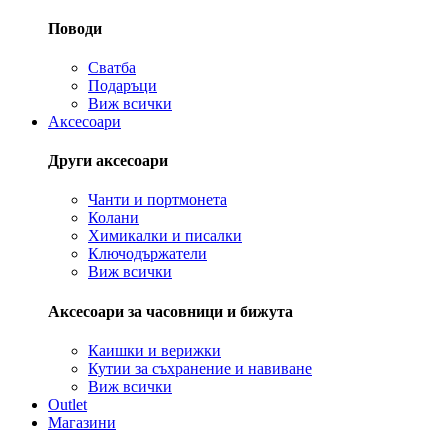
Поводи
Сватба
Подаръци
Виж всички
Аксесоари
Други аксесоари
Чанти и портмонета
Колани
Химикалки и писалки
Ключодържатели
Виж всички
Аксесоари за часовници и бижута
Каишки и верижки
Кутии за съхранение и навиване
Виж всички
Outlet
Магазини