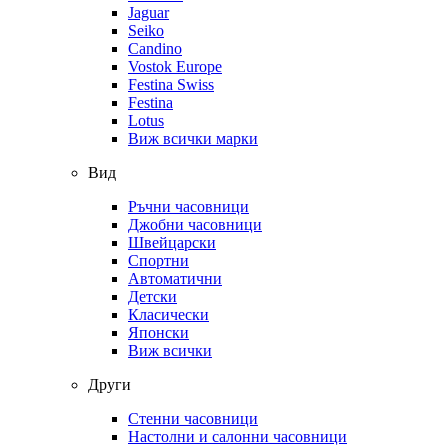
Jaguar
Seiko
Candino
Vostok Europe
Festina Swiss
Festina
Lotus
Виж всички марки
Вид
Ръчни часовници
Джобни часовници
Швейцарски
Спортни
Автоматични
Детски
Класически
Японски
Виж всички
Други
Стенни часовници
Настолни и салонни часовници