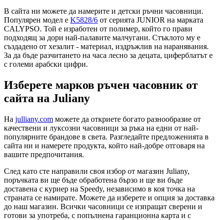
В сайта ни можете да намерите и детски ръчни часовници.
Популярен модел е
K5828/6
от серията JUNIOR на марката
CALYPSO. Той е изработен от полимер, който го прави
подходящ за дори най-палавите малчугани. Стъклото му е
създадено от хезалит - материал, издръжлив на наранявания.
За да бъде разчитането на часа лесно за децата, циферблатът е
с големи арабски цифри.
Изберете марков ръчен часовник от
сайта на Juliany
На
julliany.com
можете да откриете богато разнообразие от
качествени и луксозни часовници за ръка на едни от най-
популярните брандове в света. Разгледайте предложенията в
сайта ни и намерете продукта, който най-добре отговаря на
вашите предпочитания.
След като сте направили своя избор от магазин Juliany,
поръчката ви ще бъде обработена бързо и ще ви бъде
доставена с куриер на Speedy, независимо в коя точка на
страната се намирате. Можете да изберете и опция за доставка
до наш магазин. Всички часовници се изпращат сверени и
готови за употреба, с попълнена гаранционна карта и с