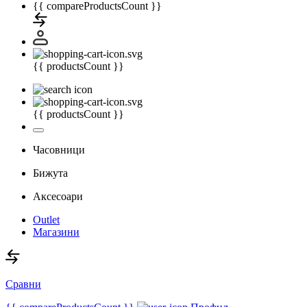
{{ compareProductsCount }}
{{ productsCount }}
{{ productsCount }}
Часовници
Бижута
Аксесоари
Outlet
Магазини
Сравни