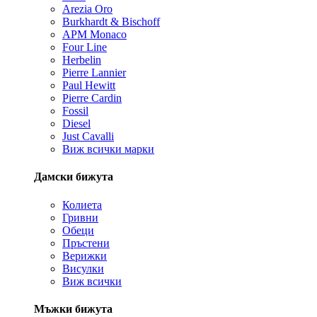
Arezia Oro
Burkhardt & Bischoff
APM Monaco
Four Line
Herbelin
Pierre Lannier
Paul Hewitt
Pierre Cardin
Fossil
Diesel
Just Cavalli
Виж всички марки
Дамски бижута
Колиета
Гривни
Обеци
Пръстени
Верижки
Висулки
Виж всички
Мъжки бижута