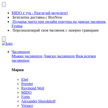
MIDO е тук - Разгледай моделите!
Безплатна доставка с BoxNow
Подарък чанта при онлайн покупка на дамски часовник
Festina
Персонализирай своя часовник с лазерно гравиране
Часовници
Мъжки часовници
Дамски часовници
Виж всички
часовници
Марки
Ebel
Perrelet
Raymond Weil
MIDO
Fortis
Alexander Shorokhoff
Versace