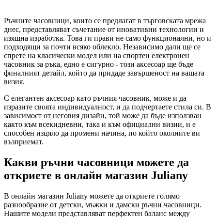
Ръчните часовници, които се предлагат в търговската мрежа
днес, представляват съчетание от иновативни технологии и
изящна изработка. Това ги прави не само функционални, но и
подходящи за почти всяко облекло. Независимо дали ще се
спрете на класически модел или на спортен електронен
часовник за ръка, едно е сигурно - този аксесоар ще бъде
финалният детайл, който да придаде завършеност на вашата
визия.
С елегантен аксесоар като ръчния часовник, може и да
изразите своята индивидуалност, и да подчертаете стила си. В
зависимост от неговия дизайн, той може да бъде използван
както към всекидневни, така и към официални визии, и е
способен изцяло да промени начина, по който околните ви
възприемат.
Какви ръчни часовници можете да
откриете в онлайн магазин Juliany
В онлайн магазин Juliany можете да откриете голямо
разнообразие от детски, мъжки и дамски ръчни часовници.
Нашите модели представляват перфектен баланс между