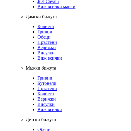
Just Cavalli
Виж всички марки
Дамски бижута
Колиета
Гривни
Обеци
Пръстени
Верижки
Висулки
Виж всички
Мъжки бижута
Гривни
Бутонели
Пръстени
Колиета
Верижки
Висулки
Виж всички
Детски бижута
Обеци