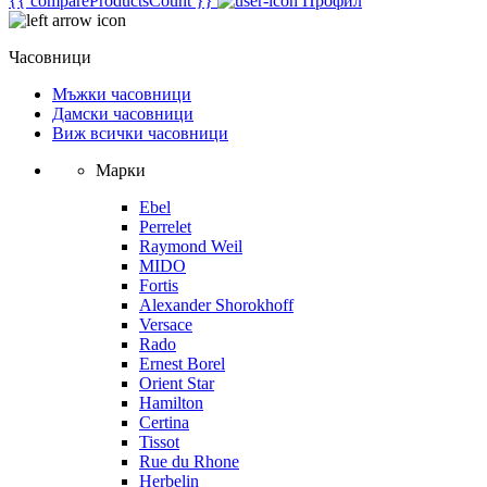
{{ compareProductsCount }}
Профил
Часовници
Мъжки часовници
Дамски часовници
Виж всички часовници
Марки
Ebel
Perrelet
Raymond Weil
MIDO
Fortis
Alexander Shorokhoff
Versace
Rado
Ernest Borel
Orient Star
Hamilton
Certina
Tissot
Rue du Rhone
Herbelin