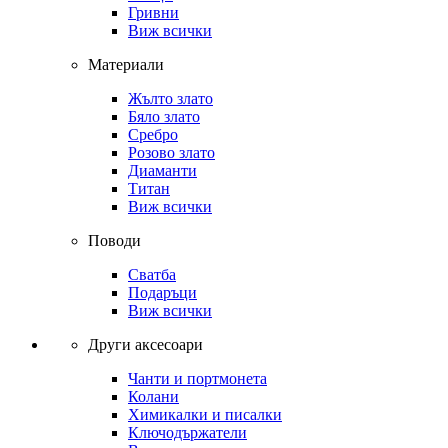
Гривни
Виж всички
Материали
Жълто злато
Бяло злато
Сребро
Розово злато
Диаманти
Титан
Виж всички
Поводи
Сватба
Подаръци
Виж всички
Други аксесоари
Чанти и портмонета
Колани
Химикалки и писалки
Ключодържатели