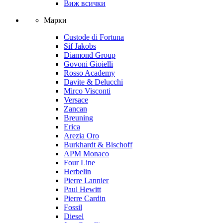
Виж всички
Марки
Custode di Fortuna
Sif Jakobs
Diamond Group
Govoni Gioielli
Rosso Academy
Davite & Delucchi
Mirco Visconti
Versace
Zancan
Breuning
Erica
Arezia Oro
Burkhardt & Bischoff
APM Monaco
Four Line
Herbelin
Pierre Lannier
Paul Hewitt
Pierre Cardin
Fossil
Diesel