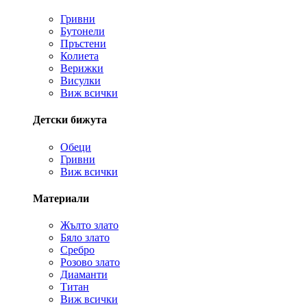
Гривни
Бутонели
Пръстени
Колиета
Верижки
Висулки
Виж всички
Детски бижута
Обеци
Гривни
Виж всички
Материали
Жълто злато
Бяло злато
Сребро
Розово злато
Диаманти
Титан
Виж всички