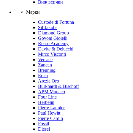
Виж всички
Марки
Custode di Fortuna
Sif Jakobs
Diamond Group
Govoni Gioielli
Rosso Academy
Davite & Delucchi
Mirco Visconti
Versace
Zancan
Breuning
Erica
Arezia Oro
Burkhardt & Bischoff
APM Monaco
Four Line
Herbelin
Pierre Lannier
Paul Hewitt
Pierre Cardin
Fossil
Diesel