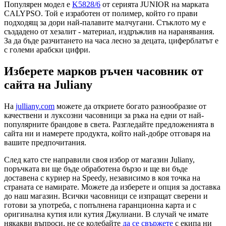
Популярен модел е
K5828/6
от серията JUNIOR на марката
CALYPSO. Той е изработен от полимер, който го прави
подходящ за дори най-палавите малчугани. Стъклото му е
създадено от хезалит - материал, издръжлив на наранявания.
За да бъде разчитането на часа лесно за децата, циферблатът е
с големи арабски цифри.
Изберете марков ръчен часовник от
сайта на Juliany
На
julliany.com
можете да откриете богато разнообразие от
качествени и луксозни часовници за ръка на едни от най-
популярните брандове в света. Разгледайте предложенията в
сайта ни и намерете продукта, който най-добре отговаря на
вашите предпочитания.
След като сте направили своя избор от магазин Juliany,
поръчката ви ще бъде обработена бързо и ще ви бъде
доставена с куриер на Speedy, независимо в коя точка на
страната се намирате. Можете да изберете и опция за доставка
до наш магазин. Всички часовници се изпращат сверени и
готови за употреба, с попълнена гаранционна карта и с
оригинална кутия или кутия Джулиани. В случай че имате
някакви въпроси, не се колебайте
да се свържете
с екипа ни