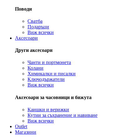
Поводи
Сватба
Подаръци
Виж всички
Аксесоари
Други аксесоари
Чанти и портмонета
Колани
Химикалки и писалки
Ключодържатели
Виж всички
Аксесоари за часовници и бижута
Каишки и верижки
Кутии за съхранение и навиване
Виж всички
Outlet
Магазини