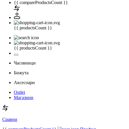
{{ compareProductsCount }}
{{ productsCount }}
{{ productsCount }}
Часовници
Бижута
Аксесоари
Outlet
Магазини
Сравни