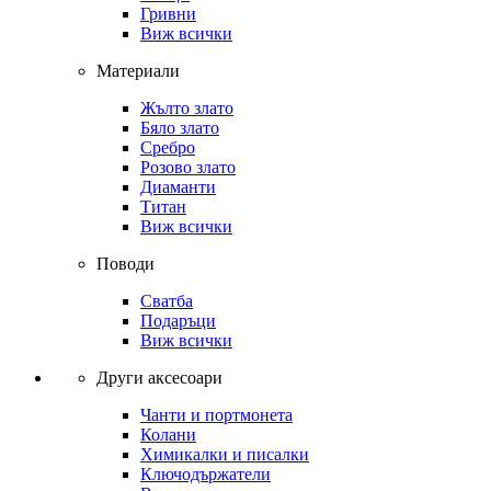
Гривни
Виж всички
Материали
Жълто злато
Бяло злато
Сребро
Розово злато
Диаманти
Титан
Виж всички
Поводи
Сватба
Подаръци
Виж всички
Други аксесоари
Чанти и портмонета
Колани
Химикалки и писалки
Ключодържатели