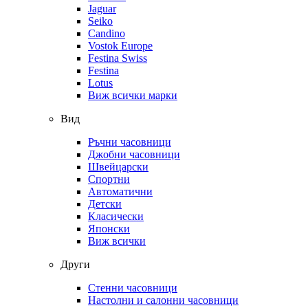
Jaguar
Seiko
Candino
Vostok Europe
Festina Swiss
Festina
Lotus
Виж всички марки
Вид
Ръчни часовници
Джобни часовници
Швейцарски
Спортни
Автоматични
Детски
Класически
Японски
Виж всички
Други
Стенни часовници
Настолни и салонни часовници