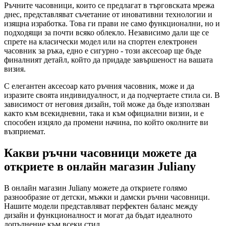
Ръчните часовници, които се предлагат в търговската мрежа
днес, представляват съчетание от иновативни технологии и
изящна изработка. Това ги прави не само функционални, но и
подходящи за почти всяко облекло. Независимо дали ще се
спрете на класически модел или на спортен електронен
часовник за ръка, едно е сигурно - този аксесоар ще бъде
финалният детайл, който да придаде завършеност на вашата
визия.
С елегантен аксесоар като ръчния часовник, може и да
изразите своята индивидуалност, и да подчертаете стила си. В
зависимост от неговия дизайн, той може да бъде използван
както към всекидневни, така и към официални визии, и е
способен изцяло да промени начина, по който околните ви
възприемат.
Какви ръчни часовници можете да
откриете в онлайн магазин Juliany
В онлайн магазин Juliany можете да откриете голямо
разнообразие от детски, мъжки и дамски ръчни часовници.
Нашите модели представляват перфектен баланс между
дизайн и функционалност и могат да бъдат идеалното
допълнение към всеки стил.