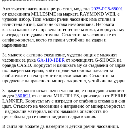
Ако търсите часовник в ретро стил, моделът
2925-PC5-65001
от колекцията MILLESIME на марката RAYMOND WEIL е
чудесен избор. Този мъжки ръчен часовник има стилна и
изчистена визия, която не остава незабелязана. Неговата
кафява каишка е направена от естествена кожа, а корпусът му
е изграден от здрава стомана. Стъклото на часовника е от
сапфир-кристал, което го прави устойчив на удари и
наранявания.
За мъжете с активно ежедневие, чудесна опция е мъжкият
часовник за ръка
GA-110-1BER
от колекцията G-SHOCK на
бранда CASIO. Корпусът и каишката му са създадени от здрав
полимерен материал, който прави часовника идеален за
любителите на екстремните преживявания. Стъклото на
продукта е направено от минерал-кристал, устойчив на удари.
За дамите, които искат ръчен часовник, е подходящ изящният
модел
350J621
от серията MULTIPLES, произведен от PIERRE
LANNIER. Корпусът му е изграден от стабилна стомана в сив
цвят. Стъклото на часовника е направено от минерал-кристал
- издръжлив материал, който намалява опасността по
циферблата да се появят видими надрасквания.
В сайта ни можете да намерите и детски ръчни часовници.