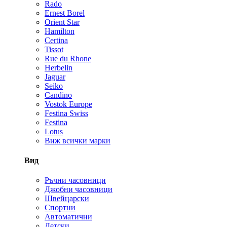
Rado
Ernest Borel
Orient Star
Hamilton
Certina
Tissot
Rue du Rhone
Herbelin
Jaguar
Seiko
Candino
Vostok Europe
Festina Swiss
Festina
Lotus
Виж всички марки
Вид
Ръчни часовници
Джобни часовници
Швейцарски
Спортни
Автоматични
Детски