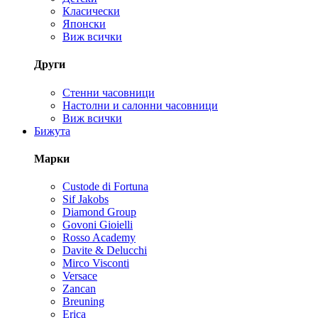
Класически
Японски
Виж всички
Други
Стенни часовници
Настолни и салонни часовници
Виж всички
Бижута
Марки
Custode di Fortuna
Sif Jakobs
Diamond Group
Govoni Gioielli
Rosso Academy
Davite & Delucchi
Mirco Visconti
Versace
Zancan
Breuning
Erica