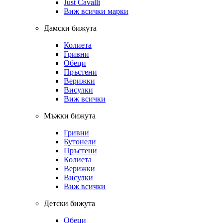
Just Cavalli
Виж всички марки
Дамски бижута
Колиета
Гривни
Обеци
Пръстени
Верижки
Висулки
Виж всички
Мъжки бижута
Гривни
Бутонели
Пръстени
Колиета
Верижки
Висулки
Виж всички
Детски бижута
Обеци