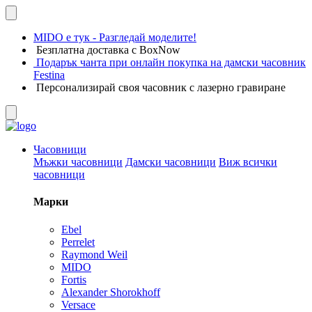
MIDO е тук - Разгледай моделите!
Безплатна доставка с BoxNow
Подарък чанта при онлайн покупка на дамски часовник
Festina
Персонализирай своя часовник с лазерно гравиране
Часовници
Мъжки часовници
Дамски часовници
Виж всички
часовници
Марки
Ebel
Perrelet
Raymond Weil
MIDO
Fortis
Alexander Shorokhoff
Versace