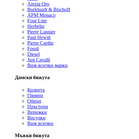
Arezia Oro
Burkhardt & Bischoff
APM Monaco
Four Line
Herbelin
Pierre Lannier
Paul Hewitt
Pierre Cardin
Fossil
Diesel
Just Cavalli
Виж всички марки
Дамски бижута
Колиета
Гривни
Обеци
Пръстени
Верижки
Висулки
Виж всички
Мъжки бижута