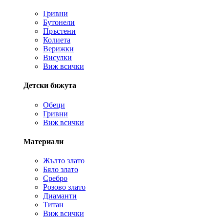
Гривни
Бутонели
Пръстени
Колиета
Верижки
Висулки
Виж всички
Детски бижута
Обеци
Гривни
Виж всички
Материали
Жълто злато
Бяло злато
Сребро
Розово злато
Диаманти
Титан
Виж всички