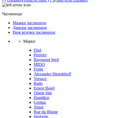
{{ compareProductsCount }}
Профил
Часовници
Мъжки часовници
Дамски часовници
Виж всички часовници
Марки
Ebel
Perrelet
Raymond Weil
MIDO
Fortis
Alexander Shorokhoff
Versace
Rado
Ernest Borel
Orient Star
Hamilton
Certina
Tissot
Rue du Rhone
Herbelin